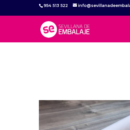
954 513 522
info@sevillanadeembal