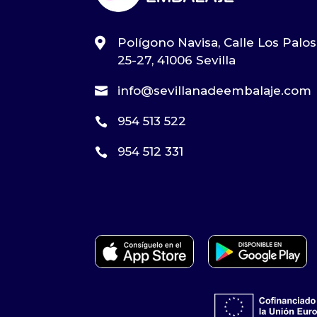

Polígono Navisa, Calle Los Palos
25-27, 41006 Sevilla
info@sevillanadeembalaje.com

954 513 522

954 512 331
