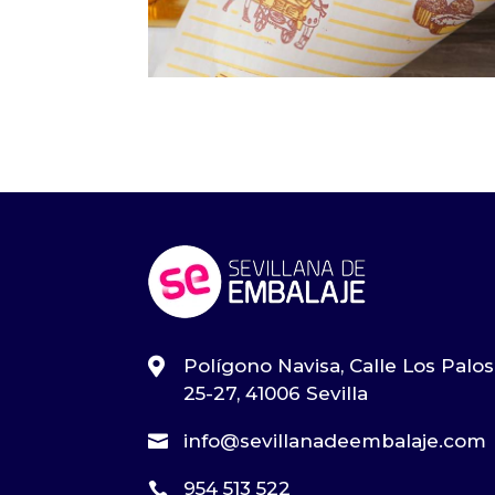

Polígono Navisa, Calle Los Palos
25-27, 41006 Sevilla
info@sevillanadeembalaje.com

954 513 522
