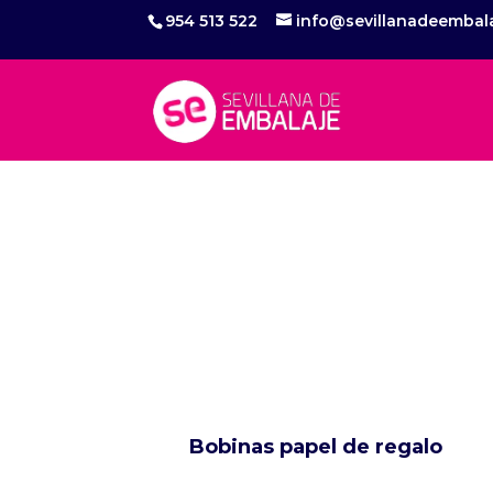
954 513 522
info@sevillanadeembal
Bobinas papel de regalo