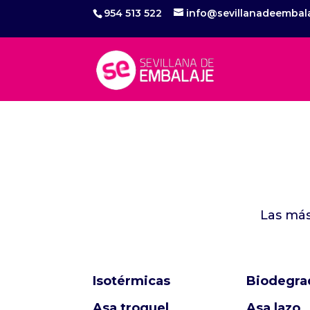
954 513 522
info@sevillanadeembal
Las más
Isotérmicas
Biodegra
Asa troquel
Asa lazo