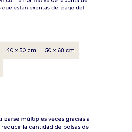
n con la normativa de la Junta de
lo que están exentas del pago del
40 x 50 cm
50 x 60 cm
lizarse múltiples veces gracias a
a reducir la cantidad de bolsas de