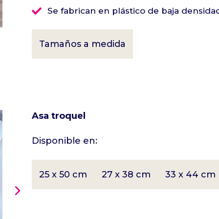

Se fabrican en plástico de baja densidad
Tamaños a medida
Asa troquel
Disponible en:
25 x 50 cm
27 x 38 cm
33 x 44 cm