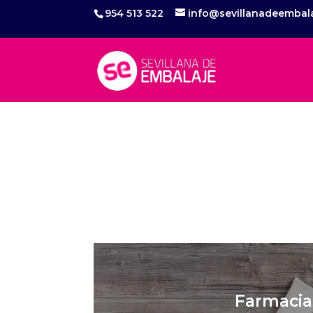
954 513 522
info@sevillanadeembal
Farmacia